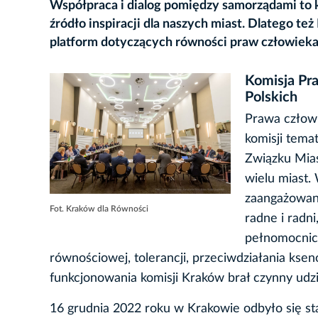
Współpraca i dialog pomiędzy samorządami to k
źródło inspiracji dla naszych miast. Dlatego t
platform dotyczących równości praw człowieka 
Komisja Pr
Polskich
Prawa człowi
komisji tema
Związku Mias
wielu miast.
zaangażowany
Fot. Kraków dla Równości
radne i radn
pełnomocnicy
równościowej, tolerancji, przeciwdziałania kse
funkcjonowania komisji Kraków brał czynny udzia
16 grudnia 2022 roku w Krakowie odbyło się sta