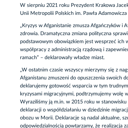
W sierpniu 2021 roku Prezydent Krakowa Jace
Unii Metropolii Polskich im. Pawła Adamowicza
„Kryzys w Afganistanie zmusza Afgańczyków i Af
zdrowia. Dramatyczna zmiana polityczna sprawił
podstawowym obowiązkiem jest wesprzeć ich w 
współpracy z administracją rządową i zapewni
ramach” – deklarowały władze miast.
„W ostatnim czasie wszyscy mierzymy się z nagłą
Afganistanu zmuszeni do opuszczenia swoich d
deklarujemy gotowość wsparcia w tym trudnym d
kryzysami migracyjnymi, podtrzymujemy wolę ws
Wyraziliśmy ją m.in. w 2015 roku w stanowisku
deklaracji o współdziałaniu w dziedzinie migrac
obozu w Morii. Deklaracje są nadal aktualne, s
odpowiedzialnością powtarzamy, że realizacja