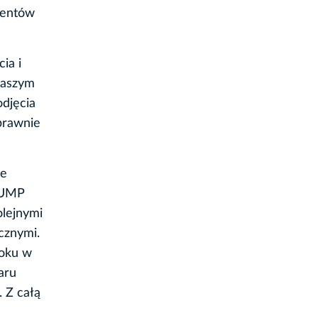
dentów
ia i
 naszym
djęcia
prawnie
le
t UMP
olejnymi
cznymi.
roku w
aru
. Z całą