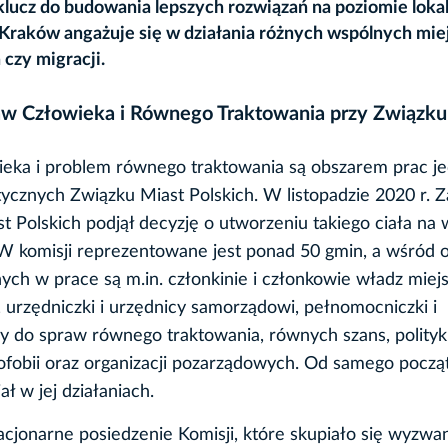
lucz do budowania lepszych rozwiązań na poziomie loka
eż Kraków angażuje się w działania różnych wspólnych mie
czy migracji.
aw Człowieka i Równego Traktowania przy Związku
eka i problem równego traktowania są obszarem prac je
tycznych Związku Miast Polskich. W listopadzie 2020 r. 
t Polskich podjął decyzję o utworzeniu takiego ciała na
 W komisji reprezentowane jest ponad 50 gmin, a wśród 
ch w prace są m.in. członkinie i członkowie władz miejs
i, urzędniczki i urzędnicy samorządowi, pełnomocniczki i
 do spraw równego traktowania, równych szans, polityk
nofobii oraz organizacji pozarządowych. Od samego począ
ł w jej działaniach.
cjonarne posiedzenie Komisji, które skupiało się wyzwa