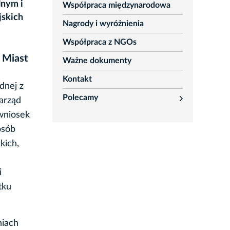
lnym i
Współpraca międzynarodowa
jskich
Nagrody i wyróżnienia
Współpraca z NGOs
 Miast
Ważne dokumenty
Kontakt
dnej z
Polecamy
Zarząd
rozwiń
 wniosek
osób
kich,
i
tku
niach