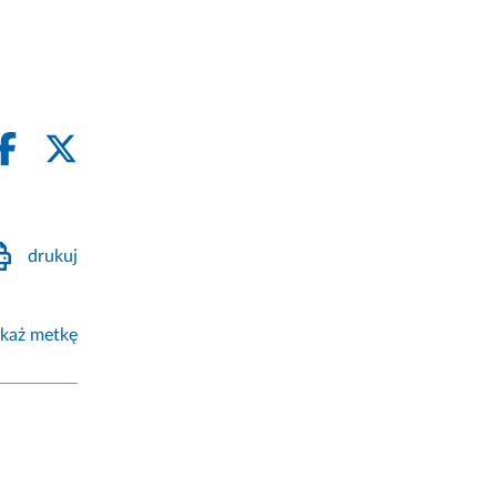
drukuj
każ metkę