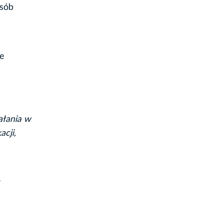
osób
ie
ałania w
cji,
w