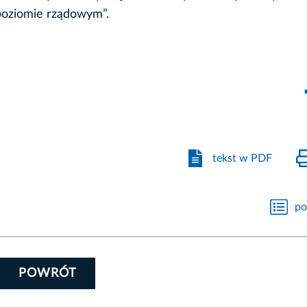
poziomie rządowym”.
tekst w PDF
po
POWRÓT