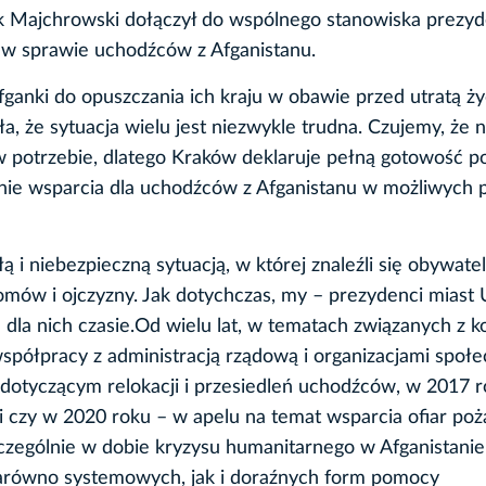
k Majchrowski dołączył do wspólnego stanowiska prezy
 w sprawie uchodźców z Afganistanu.
ganki do opuszczania ich kraju w obawie przed utratą życ
a, że sytuacja wielu jest niezwykle trudna. Czujemy, że
potrzebie, dlatego Kraków deklaruje pełną gotowość po
enie wsparcia dla uchodźców z Afganistanu w możliwych 
 i niebezpieczną sytuacją, w której znaleźli się obywate
omów i ojczyzny. Jak dotychczas, my – prezydenci mias
la nich czasie.Od wielu lat, w tematach związanych z k
półpracy z administracją rządową i organizacjami społe
 dotyczącym relokacji i przesiedleń uchodźców, w 2017 
ji czy w 2020 roku – w apelu na temat wsparcia ofiar poż
zczególnie w dobie kryzysu humanitarnego w Afganistanie
 zarówno systemowych, jak i doraźnych form pomocy