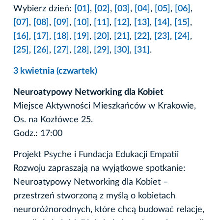
Wybierz dzień:
[01]
,
[02]
,
[03]
,
[04]
,
[05]
,
[06]
,
[07]
,
[08]
,
[09]
,
[10]
,
[11]
,
[12]
,
[13]
,
[14]
,
[15]
,
[16]
,
[17]
,
[18]
,
[19]
,
[20]
,
[21]
,
[22]
,
[23]
,
[24]
,
[25]
,
[26]
,
[27]
,
[28]
,
[29]
,
[30]
,
[31]
.
3 kwietnia (czwartek)
Neuroatypowy Networking dla Kobiet
Miejsce Aktywności Mieszkańców w Krakowie,
Os. na Kozłówce 25.
Godz.: 17:00
Projekt Psyche i Fundacja Edukacji Empatii
Rozwoju zapraszają na wyjątkowe spotkanie:
Neuroatypowy Networking dla Kobiet –
przestrzeń stworzoną z myślą o kobietach
neuroróżnorodnych, które chcą budować relacje,